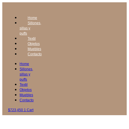
Home
Sillones,
sillas y
puffs
Textil
Objetos
Muebles
Contacto
Home
Sillones,
sillas y
puffs
Textil
Objetos
Muebles
Contacto
$
723,450
1
Cart