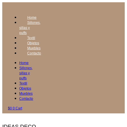
Home
Sillones,
sillas y
puffs
Textil
Objetos
Muebles
Contacto
Home
Sillones,
sillas y
puffs
Textil
Objetos
Muebles
Contacto
$
0
0
Cart
IDEAS DECO